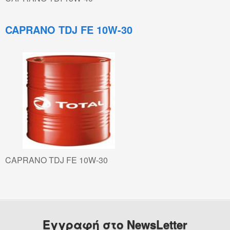
Λιπαντικά Βενζινοκινητήρων
CAPRANO TDJ FE 10W-30
Λιπαντικά Πετρελαιοκινητήρων
Elf
Λιπαντικά Βενζινοκινητήρων
Λιπαντικά Scooter
Weg
Λιπαντικά Βενζινοκινητήρων
CAPRANO TDJ FE 10W-30
Λιπαντικά Πετρελαιοκινητήρων
Λιπαντικά Μοτοσυκλετών
Βαλβολίνες
Εγγραφή στο NewsLetter
Λιπαντικά Αγροτικών Μηχανημάτων