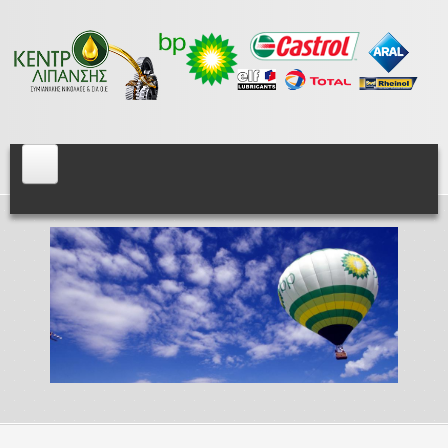
Skip to main content
Centeroil.gr
Αρχική
BP
Λιπαντικά Βενζινοκινητήρων
Λιπαντικά Πετρελαιοκινητήρων
Λιπαντικά Αγροτικών Μηχανημάτων
Βαλβολίνες
Λιπαντικά Αυτόματων Κιβωτίων